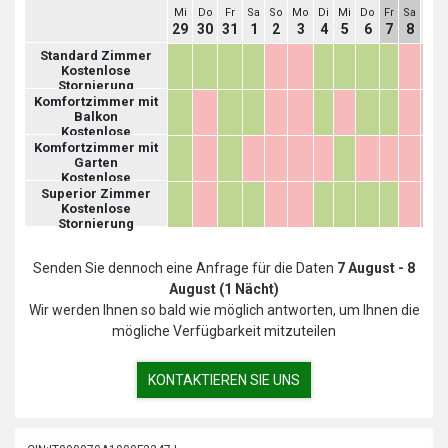
Mi
Do
Fr
Sa
So
Mo
Di
Mi
Do
Fr
Sa
So
29
30
31
1
2
3
4
5
6
7
8
9
Standard Zimmer
Kostenlose
Stornierung
Komfortzimmer mit
Balkon
Kostenlose
Stornierung
Komfortzimmer mit
Garten
Kostenlose
Stornierung
Superior Zimmer
Kostenlose
Stornierung
Senden Sie dennoch eine Anfrage für die Daten
7 August - 8
August (1 Nächt)
Wir werden Ihnen so bald wie möglich antworten, um Ihnen die
mögliche Verfügbarkeit mitzuteilen
KONTAKTIEREN SIE UNS