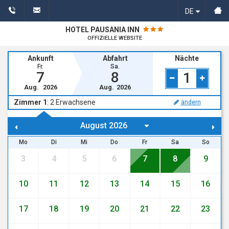
DE
HOTEL PAUSANIA INN
OFFIZIELLE WEBSITE
Ankunft
Abfahrt
Nächte
Fr.
Sa.
7
8
1
Aug.
2026
Aug.
2026
Zimmer 1
:
2
Erwachsene
ändern
Mo
Di
Mi
Do
Fr
Sa
So
3
4
5
6
7
8
9
10
11
12
13
14
15
16
17
18
19
20
21
22
23